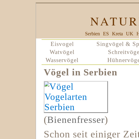
NATUR
Serbien
ES
Kreta
UK
H
Eisvogel
Singvögel & Sp
Watvögel
Schreitvöge
Wasservögel
Hühnervöge
Vögel in Serbien
(
Bienenfresser
)
Schon seit einiger Zei