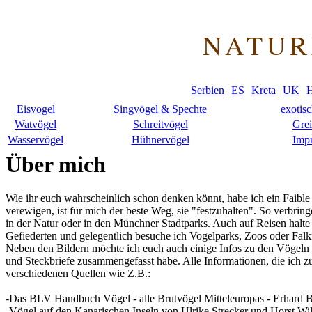
NATUR
Serbien
ES
Kreta
UK
H
Eisvogel
Singvögel & Spechte
exotis
Watvögel
Schreitvögel
Grei
Wasservögel
Hühnervögel
Imp
Über mich
Wie ihr euch wahrscheinlich schon denken könnt, habe ich ein Faible 
verewigen, ist für mich der beste Weg, sie "festzuhalten". So verbring
in der Natur oder in den Münchner Stadtparks. Auch auf Reisen halte
Gefiederten und gelegentlich besuche ich Vogelparks, Zoos oder Falk
Neben den Bildern möchte ich euch auch einige Infos zu den Vögeln ber
und Steckbriefe zusammengefasst habe. Alle Informationen, die ich
verschiedenen Quellen wie Z.B.:
-Das BLV Handbuch Vögel - alle Brutvögel Mitteleuropas - Erhard 
-Vögel auf den Kanarischen Inseln von Ulrike Strecker und Horst Wi