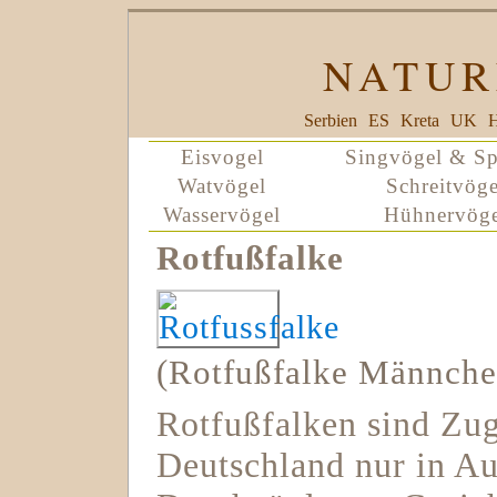
NATUR
Serbien
ES
Kreta
UK
H
Eisvogel
Singvögel & Sp
Watvögel
Schreitvöge
Wasservögel
Hühnervöge
Rotfußfalke
(Rotfußfalke Männche
Rotfußfalken sind Zug
Deutschland nur in Au