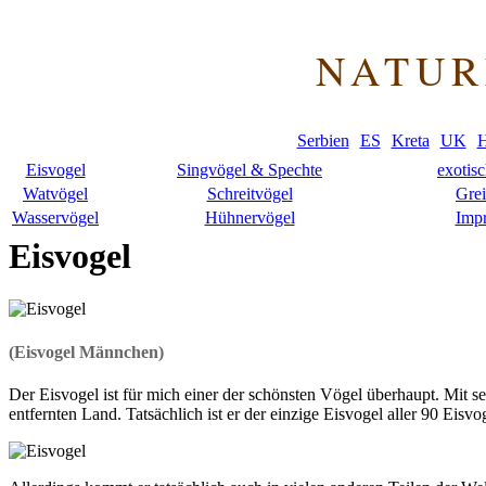
NATUR
Serbien
ES
Kreta
UK
H
Eisvogel
Singvögel & Spechte
exotis
Watvögel
Schreitvögel
Grei
Wasservögel
Hühnervögel
Imp
Eisvogel
(Eisvogel Männchen)
Der Eisvogel ist für mich einer der schönsten Vögel überhaupt. Mit s
entfernten Land. Tatsächlich ist er der einzige Eisvogel aller 90 Eisvo