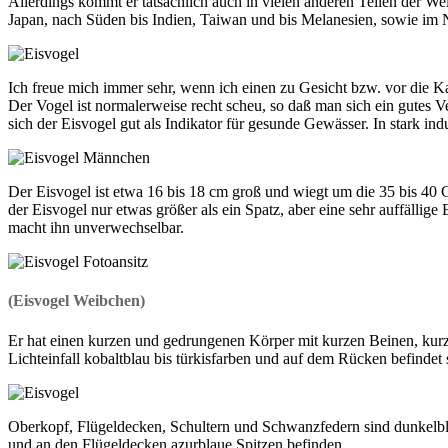
Allerdings kommt er tatsächlich auch in vielen anderen Teilen der W
Japan, nach Süden bis Indien, Taiwan und bis Melanesien, sowie im 
Ich freue mich immer sehr, wenn ich einen zu Gesicht bzw. vor die
Der Vogel ist normalerweise recht scheu, so daß man sich ein gutes 
sich der Eisvogel gut als Indikator für gesunde Gewässer. In stark indu
Der Eisvogel ist etwa 16 bis 18 cm groß und wiegt um die 35 bis 40
der Eisvogel nur etwas größer als ein Spatz, aber eine sehr auffällige
macht ihn unverwechselbar.
(Eisvogel Weibchen)
Er hat einen kurzen und gedrungenen Körper mit kurzen Beinen, kurz
Lichteinfall kobaltblau bis türkisfarben und auf dem Rücken befindet s
Oberkopf, Flügeldecken, Schultern und Schwanzfedern sind dunkelbl
und an den Flügeldecken azurblaue Spitzen befinden.