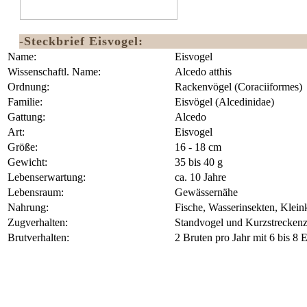
-Steckbrief Eisvogel:
Name:
Eisvogel
Wissenschaftl. Name:
Alcedo atthis
Ordnung:
Rackenvögel (Coraciiformes) ‎
Familie:
Eisvögel (Alcedinidae)
Gattung:
Alcedo
Art:
Eisvogel
Größe:
16 - 18 cm
Gewicht:
35 bis 40 g
Lebenserwartung:
ca. 10 Jahre
Lebensraum:
Gewässernähe
Nahrung:
Fische, Wasserinsekten, Klei
Zugverhalten:
Standvogel und Kurzstreckenz
Brutverhalten:
2 Bruten pro Jahr mit 6 bis 8 
Eisvogel
Eisvogel Fotoversteck
Weitere heimische Vogelarten sind z.B.:
Blaumeise
Amsel
Kohlmeise
Elster
Tannenmeise
Grünfink
Erlenzeisig
Rotkehlchen
Weidenmeise
Feldsperling
Höckerschwan
Reiherente
Taflente
Kolbenente
Eisvogel
Haubenmeise
Graugans
Zwergschwan
Singschwan
Heckenbraunellen
Blaukehlchen
Schilfrohrsaenger
Ortolan
Rohrammer
Buchfink
Trauerschnäpper
Grauschnäpper
Hausrotschwanz
Gartenrotschwanz
Bartmeise
Mauerläufer
Eichelhäher
Tannenhäher
Haubentaucherküken