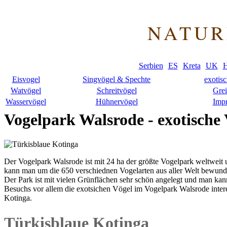
NATUR
Serbien
ES
Kreta
UK
H
Eisvogel
Singvögel & Spechte
exotis
Watvögel
Schreitvögel
Grei
Wasservögel
Hühnervögel
Imp
Vogelpark Walsrode - exotische
Der Vogelpark Walsrode ist mit 24 ha der größte Vogelpark weltweit 
kann man um die 650 verschiednen Vogelarten aus aller Welt bewund
Der Park ist mit vielen Grünflächen sehr schön angelegt und man ka
Besuchs vor allem die exotsichen Vögel im Vogelpark Walsrode interess
Kotinga.
Türkisblaue Kotinga