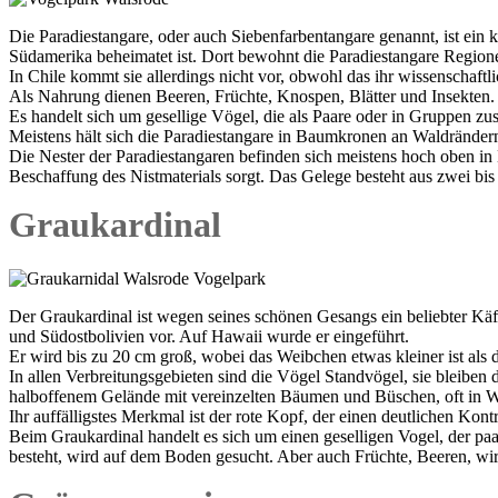
Die Paradiestangare, oder auch Siebenfarbentangare genannt, ist ein 
Südamerika beheimatet ist. Dort bewohnt die Paradiestangare Region
In Chile kommt sie allerdings nicht vor, obwohl das ihr wissenschaftl
Als Nahrung dienen Beeren, Früchte, Knospen, Blätter und Insekten.
Es handelt sich um gesellige Vögel, die als Paare oder in Gruppen z
Meistens hält sich die Paradiestangare in Baumkronen an Waldränder
Die Nester der Paradiestangaren befinden sich meistens hoch oben i
Beschaffung des Nistmaterials sorgt. Das Gelege besteht aus zwei bis
Graukardinal
Der Graukardinal ist wegen seines schönen Gesangs ein beliebter Käfi
und Südostbolivien vor. Auf Hawaii wurde er eingeführt.
Er wird bis zu 20 cm groß, wobei das Weibchen etwas kleiner ist als
In allen Verbreitungsgebieten sind die Vögel Standvögel, sie bleiben 
halboffenem Gelände mit vereinzelten Bäumen und Büschen, oft in W
Ihr auffälligstes Merkmal ist der rote Kopf, der einen deutlichen Kont
Beim Graukardinal handelt es sich um einen geselligen Vogel, der pa
besteht, wird auf dem Boden gesucht. Aber auch Früchte, Beeren, wi