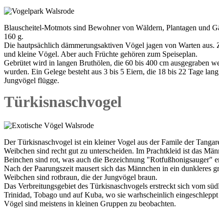
Blauscheitel-Motmots sind Bewohner von Wäldern, Plantagen und Gär
160 g.
Die hautpsächlich dämmerungsaktiven Vögel jagen von Warten aus. Zu 
und kleine Vögel. Aber auch Früchte gehören zum Speiseplan.
Gebrütet wird in langen Bruthölen, die 60 bis 400 cm ausgegraben 
wurden. Ein Gelege besteht aus 3 bis 5 Eiern, die 18 bis 22 Tage lan
Jungvögel flügge.
Türkisnaschvogel
Der Türkisnaschvogel ist ein kleiner Vogel aus der Famile der Tang
Weibchen sind recht gut zu unterscheiden. Im Prachtkleid ist das Mä
Beinchen sind rot, was auch die Bezeichnung "Rotfußhonigsauger" er
Nach der Paarungszeit mausert sich das Männchen in ein dunkleres g
Weibchen sind rotbraun, die der Jungvögel braun.
Das Verbreitungsgebiet des Türkisnaschvogels erstreckt sich vom südl
Trinidad, Tobago und auf Kuba, wo sie warhscheinlich eingeschlepp
Vögel sind meistens in kleinen Gruppen zu beobachten.