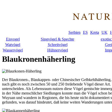
NATUR
Serbien
ES
Kreta
UK
H
Eisvogel
Singvögel & Spechte
exotis
Watvögel
Schreitvögel
Grei
Wasservögel
Hühnervögel
Imp
Blaukronenhäherling
Der Blaukronen-, Blaukappen- oder Chinesischer Gelbkehlhäherling, i
nach gibt es noch zwischen 50 und 250 freilebende Vögel dieser Art. 
unterscheiden. Als Lebensraum nutzen diese Vögel gemischte immer
in der Nähe menschlicher Siedlungen konnte man die Vögel schon beo
Wuyuan und wandern in Regionen, die bis heute nicht dokumentiert 
gefunden, was darauf hindeutet, daß keine weiten Wanderungen un