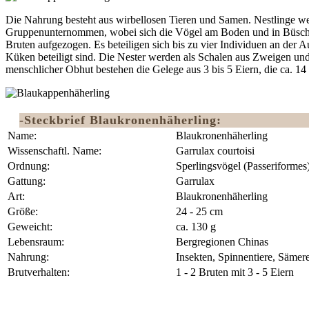
Die Nahrung besteht aus wirbellosen Tieren und Samen. Nestlinge wer
Gruppenunternommen, wobei sich die Vögel am Boden und in Büschen 
Bruten aufgezogen. Es beteiligen sich bis zu vier Individuen an der A
Küken beteiligt sind. Die Nester werden als Schalen aus Zweigen und
menschlicher Obhut bestehen die Gelege aus 3 bis 5 Eiern, die ca. 14
-Steckbrief Blaukronenhäherling:
Name:
Blaukronenhäherling
Wissenschaftl. Name:
Garrulax courtoisi
Ordnung:
Sperlingsvögel (Passeriformes
Gattung:
Garrulax
Art:
Blaukronenhäherling
Größe:
24 - 25 cm
Geweicht:
ca. 130 g
Lebensraum:
Bergregionen Chinas
Nahrung:
Insekten, Spinnentiere, Sämer
Brutverhalten:
1 - 2 Bruten mit 3 - 5 Eiern