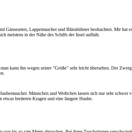
d Gänsearten, Lappentaucher und Blässhühner beobachten. Mir hat es e
ch meistens in der Nähe des Schilfs der Insel aufhält.
 man kann ihn wegen seiner "Größe" sehr leicht übersehen. Der Zwergt
rt.
 Haubentaucher. Männchen und Weibchen lassen sich nur sehr schwer von
n etwas breiteren Kragen und eine längere Haube.
e von bis zu vier Meter abtauchen. Bei ihren Tauchgängen verschwinde