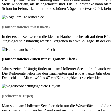
Stelle wieder auf, als sie abgetaucht sind. Die Tauchstrecke kann bis 
Schon im Februar kann man die schönen Vögel mit etwas Glück beim
(Haubentaucher mit Küken)
In der ersten Zeit werden die kleinen Haubentaucher oft auf dem Rüc
Jungvögel selbstständig werden, vergehen in etwa 75 Tage. In der e
(Haubentaucherküken mit zu großem Fisch)
Jahresezeitenabhängig findet man am Hollerner See natürlich auch ve
Die Reiherente gehört zu den Tauchenten und ist das ganze Jahr über b
Deutschland. Mit ca. 40 bis 47 cm Körpergröße ist sie eher klein.
(Reiherente Erpel)
Man sollte am Hollerner See aber nicht nur die Wasserfläche und die
viel zu sehen. So mancher Zaunkönig macht durch sein Schnacken im 