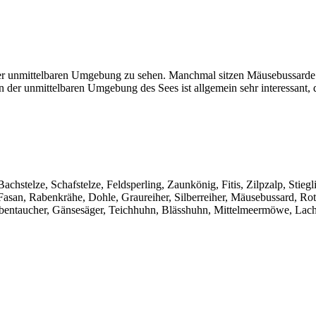
 der unmittelbaren Umgebung zu sehen. Manchmal sitzen Mäusebussarde
 der unmittelbaren Umgebung des Sees ist allgemein sehr interessant, 
stelze, Schafstelze, Feldsperling, Zaunkönig, Fitis, Zilpzalp, Stiegli
Fasan, Rabenkrähe, Dohle, Graureiher, Silberreiher, Mäusebussard, R
bentaucher, Gänsesäger, Teichhuhn, Blässhuhn, Mittelmeermöwe, Lach