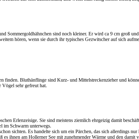
- und Sommergoldhähnchen sind noch kleiner. Er wird ca 9 cm groß und
weitem hören, wenn sie durch ihr typisches Gezwitscher auf sich auf
finden. Bluthänflinge sind Kurz- und Mittelstreckenzieher und könne
r Vögel sehr gefreut hat.
übschen Erlenzeisige. Sie sind meistens ziemlich ehrgeizig damit besc
gel im Schwarm unterwegs.
on sichten. Es handelte sich um ein Pärchen, das sich allerdings nur k
 daß es ihnen am Hollerner See mit zunehmender Wärme und den damit v