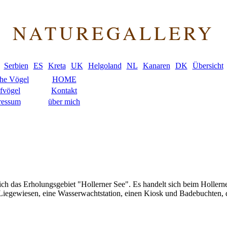
NATUREGALLERY
Serbien
ES
Kreta
UK
Helgoland
NL
Kanaren
DK
Übersicht
che Vögel
HOME
fvögel
Kontakt
ressum
über mich
h das Erholungsgebiet "Hollerner See". Es handelt sich beim Hollern
Liegewiesen, eine Wasserwachtstation, einen Kiosk und Badebuchten, 