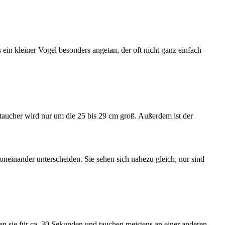
in kleiner Vogel besonders angetan, der oft nicht ganz einfach
aucher wird nur um die 25 bis 29 cm groß. Außerdem ist der
einander unterscheiden. Sie sehen sich nahezu gleich, nur sind
n sie für ca. 30 Sekunden und tauchen meistens an einer anderen