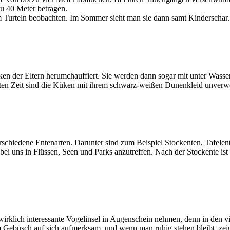
zu 40 Meter betragen.
 Turteln beobachten. Im Sommer sieht man sie dann samt Kinderschar.
ken der Eltern herumchauffiert. Sie werden dann sogar mit unter Wass
rsten Zeit sind die Küken mit ihrem schwarz-weißen Dunenkleid unverw
rschiedene Entenarten. Darunter sind zum Beispiel Stockenten, Tafele
ei uns in Flüssen, Seen und Parks anzutreffen. Nach der Stockente ist d
 wirklich interessante Vogelinsel in Augenschein nehmen, denn in den
Gebüsch auf sich aufmerksam, und wenn man ruhig stehen bleibt, zeige