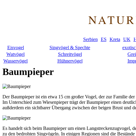
NATUR
Serbien
ES
Kreta
UK
H
Eisvogel
Singvögel & Spechte
exotis
Watvögel
Schreitvögel
Grei
Wasservögel
Hühnervögel
Imp
Baumpieper
Der Baumpieper ist ein etwa 15 cm großer Vogel, der zur Familie der
Im Unterschied zum Wiesenpieper trägt der Baumpieper einen deutlich
außderdem ein sichtbarer Übergang zwischen der beigen Brust und 
Es handelt sich beim Baumpieper um einen Langstreckenzugvogel, der
zu den bedrohten Singvögeln. In einigen Regionen sind die Beständ