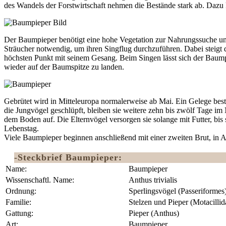
des Wandels der Forstwirtschaft nehmen die Bestände stark ab. Daz
Der Baumpieper benötigt eine hohe Vegetation zur Nahrungssuche un
Sträucher notwendig, um ihren Singflug durchzuführen. Dabei steigt 
höchsten Punkt mit seinem Gesang. Beim Singen lässt sich der Baump
wieder auf der Baumspitze zu landen.
Gebrütet wird in Mitteleuropa normalerweise ab Mai. Ein Gelege beste
die Jungvögel geschlüpft, bleiben sie weitere zehn bis zwölf Tage im N
dem Boden auf. Die Elternvögel versorgen sie solange mit Futter, bis
Lebenstag.
Viele Baumpieper beginnen anschließend mit einer zweiten Brut, in Au
-Steckbrief Baumpieper:
Name:
Baumpieper
Wissenschaftl. Name:
Anthus trivialis
Ordnung:
Sperlingsvögel (Passeriformes) 
Familie:
Stelzen und Pieper (Motacillid
Gattung:
Pieper (Anthus)
Art:
Baumpieper