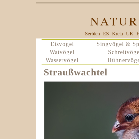
NATUR
Serbien
ES
Kreta
UK
H
Eisvogel
Singvögel & Sp
Watvögel
Schreitvöge
Wasservögel
Hühnervöge
Straußwachtel