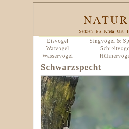
NATUR
Serbien
ES
Kreta
UK
H
Eisvogel
Singvögel & Sp
Watvögel
Schreitvöge
Wasservögel
Hühnervöge
Schwarzspecht