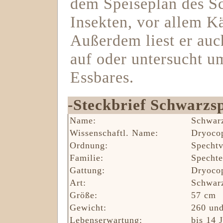
dem Speiseplan des S
Insekten, vor allem K
Außerdem liest er au
auf oder untersucht 
Essbares.
-Steckbrief Schwarzs
Name:
Schwar
Wissenschaftl. Name:
Dryocop
Ordnung:
‎Specht
Familie:
Spechte
Gattung:
Dryoco
Art:
Schwar
Größe:
57 cm
Gewicht:
260 und
Lebenserwartung:
bis 14 