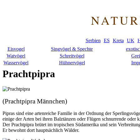
NATUR
Serbien
ES
Kreta
UK
H
Eisvogel
Singvögel & Spechte
exotis
Watvögel
Schreitvögel
Grei
Wasservögel
Hühnervögel
Imp
Prachtpipra
(Prachtpipra Männchen)
Pipras sind eine artenreiche Familie in der Ordnung der Sperlingsvög
einige der Arten bei ihren Balztänzen oder Flügen schnurrende oder
Der Prachtpipra brütet im tropischen Südamerika und sein Verbreitun
Er bewohnt dort hauptsächlich Wälder.