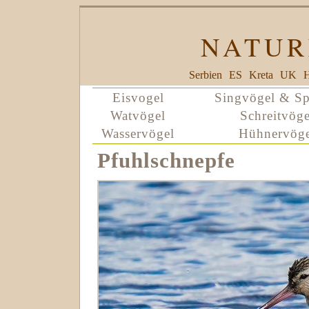
NATUR
Serbien
ES
Kreta
UK
H
Eisvogel
Singvögel & Sp
Watvögel
Schreitvöge
Wasservögel
Hühnervöge
Pfuhlschnepfe