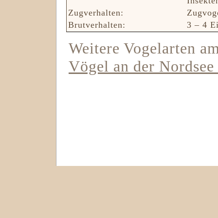
Insekte
Zugverhalten:
Zugvog
Brutverhalten:
3 – 4 E
Weitere Vogelarten am
Vögel an der Nordsee
Vogelbeobachtung Beltringhard
Siel
Vogelbeobachtung st. peter 
Siel
Vogelbeobachtung hamburge
Vogelbeobachtung westerhever