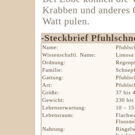
Krabben und anderes 
Watt pulen.
-Steckbrief Pfuhlschn
Name:
Pfuhlsc
Wissenschaftl. Name:
Limosa 
Ordnung:
‎Regenp
Familie:
Schnepf
Gattung:
Pfuhlsc
Art:
Pfuhlsc
Größe:
37 bis 
Gewicht:
230 bis
Lebenserwartung:
10 – 15
Lebensraum:
Flachwa
Flussm
Nahrung:
Ringelw