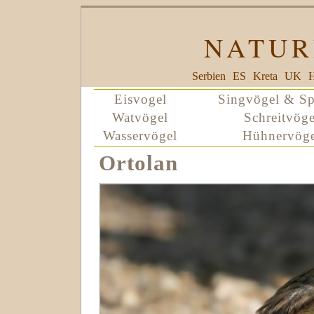
NATUR
Serbien
ES
Kreta
UK
H
Eisvogel
Singvögel & Sp
Watvögel
Schreitvöge
Wasservögel
Hühnervöge
Ortolan