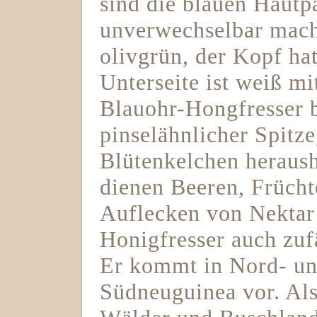
sind die blauen Hautp
unverwechselbar mach
olivgrün, der Kopf ha
Unterseite ist weiß m
Blauohr-Hongfresser b
pinselähnlicher Spitze
Blütenkelchen heraus
dienen Beeren, Frücht
Auflecken von Nektar
Honigfresser auch zufä
Er kommt in Nord- und
Südneuguinea vor. Als