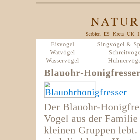
NATUR
Serbien
ES
Kreta
UK
H
Eisvogel
Singvögel & Sp
Watvögel
Schreitvöge
Wasservögel
Hühnervöge
Blauohr-Honigfresse
Der Blauohr-Honigfres
Vogel aus der Familie 
kleinen Gruppen lebt.