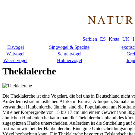
NATUR
Serbien
ES
Kreta
UK
H
Eisvogel
Singvögel & Spechte
exotis
Watvögel
Schreitvögel
Grei
Wasservögel
Hühnervögel
Imp
Theklalerche
Die Theklalerche ist eine Vogelart, die bei uns in Deutschland nicht 
Außerdem ist sie im östlichen Afrika in Eritrea, Äthiopien, Somali
verwandten Haubenlerche ähneln, sind die Populationen am Nordrand 
Mit einer Körpergröße von 15 bis 17 cm und einem Gewicht von 30g bi
ähnlichen Haubenlerche kann man die Theklalerche anhand des kürze
zugespitzten Haube unterscheiden. Außerdem ist die Strichelung auf de
rostbraun wie bei der Haubenlerche. Eine gute Unterscheidungsmöglic
Vögel beobachten kann. Die Theklalerche bevorzugt Felslandschafte