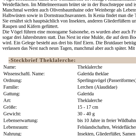
Weideflächen. Im Mittelmeerraum brütet sie in der Buschsteppe und is
Manchmal werden auch Olivenbaumhaine oder Weinberge als Lebensra
Halbwüsten sowie in Dornstrauchsavannen. In Kenia findet man die T
Sie ernährt sich hauptsächlich von Insekten, anderen Gliederfüßern
Raupen und Käfern gefüttert.
Die Vögel führen eine monogame Saisonehe, es wurden aber auch Fr
sogar drei Jahresbruten statt. Das Nest ist eine Mulde, die auf dem 
wird. Ein Gelege besteht aus drei bis fünf Eiern. Die Brutdauer betr
verlassen das Nest nach neun Tagen, manchmal aber auch später. Mit f
-Steckbrief Theklalerche:
Name:
Theklalerche
Wissenschaftl. Name:
Galerida theklae
Ordnung:
‎Sperlingsvögel (Passeriformes
Familie:
Lerchen (Alaudidae)
Gattung:
Galerida
Art:
Theklalerche
Größe:
15 - 17 cm
Gewicht:
30 - 40 g
Lebenserwartung:
bis 10 Jahre in freier Wildbahn
Lebensraum:
Felslandschaften, Weidefläche
Nahrung:
Insekten, Gliederfüßer, Samen