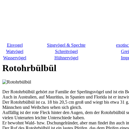
Eisvogel
Singvögel & Spechte
exotis
Watvögel
Schreitvögel
Grei
Wasservögel
Hühnervögel
Imp
Rotohrbülbül
Der Rotohrbülbül gehört zur Familie der Sperlingsvögel und ist ein 
Auch in Australien, auf Mauritius, in Spanien und Florida ist er in
Der Rotohrbülbül ist ca. 18 bis 20,5 cm groß und wiegt bis etwa 31 g
Männchen und Weibchen sehen sich gleich.
Auffällig ist der rote Fleck hinter den Augen, dem der Rotohrbülbül
vielen Unterarten leichte Unterschiede haben.
Er bewohnt Wald- bzw. Dschungelränder, aber man findet ihn auch in
Der Ruf des Rotohrbülbül ist ein lautes Pfeifen, das dem Pfeifen ein