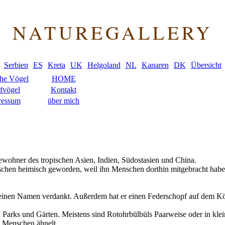
NATUREGALLERY
Serbien
ES
Kreta
UK
Helgoland
NL
Kanaren
DK
Übersicht
che Vögel
HOME
fvögel
Kontakt
ressum
über mich
Bewohner des tropischen Asien, Indien, Südostasien und China.
zwischen heimisch geworden, weil ihn Menschen dorthin mitgebracht habe
.
 seinen Namen verdankt. Außerdem hat er einen Federschopf auf dem Kö
 Parks und Gärten. Meistens sind Rotohrbülbüls Paarweise oder in klei
es Menschen ähnelt.