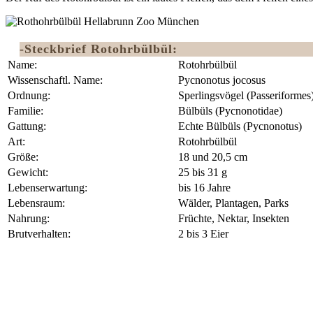
-Steckbrief Rotohrbülbül:
Name:
Rotohrbülbül
Wissenschaftl. Name:
Pycnonotus jocosus
Ordnung:
Sperlingsvögel (Passeriformes) 
Familie:
Bülbüls (Pycnonotidae)
Gattung:
Echte Bülbüls (Pycnonotus)
Art:
Rotohrbülbül
Größe:
18 und 20,5 cm
Gewicht:
25 bis 31 g
Lebenserwartung:
bis 16 Jahre
Lebensraum:
Wälder, Plantagen, Parks
Nahrung:
Früchte, Nektar, Insekten
Brutverhalten:
2 bis 3 Eier