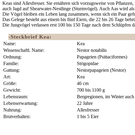
Keas sind Allesfresser. Sie ernähren sich vorzugsweise von Pflanze
auch Jagd auf Shearwater-Nestlinge (Sturmvögel). Auch Aas wird a
Die Vögel bleiben ein Leben lang zusammen, wenn sich ein Paar gef
Das Gelege besteht aus einem bis fünf Eiern, die 22 bis 26 Tage bebr
Die Jungvögel verlassen erst 100 bis 150 Tage nach dem Schlüpfen d
-Steckbrief Kea:
Name:
Kea
Wissenschaftl. Name:
Nestor notabilis
Ordnung:
Papageien (Psittaciformes)‎
Familie:
Strigopidae
Gattung:
Nestorpapageien (Nestor)
Art:
Kea
Größe:
46 cm
Gewicht:
700 bis 1100 g
Lebensraum:
Bergregionen, im Winter auch 
Lebenserwartung:
22 Jahre
Nahrung:
Allesfresser
Brutverhalten:
1 bis 5 Eier