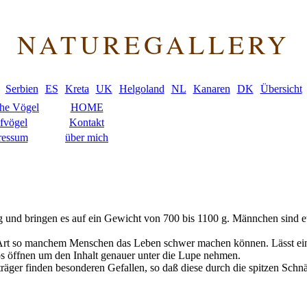
NATUREGALLERY
Serbien
ES
Kreta
UK
Helgoland
NL
Kanaren
DK
Übersicht
che Vögel
HOME
fvögel
Kontakt
ressum
über mich
ang und bringen es auf ein Gewicht von 700 bis 1100 g. Männchen sind e
n Art so manchem Menschen das Leben schwer machen können. Lässt ein
os öffnen um den Inhalt genauer unter die Lupe nehmen.
ger finden besonderen Gefallen, so daß diese durch die spitzen Schnä