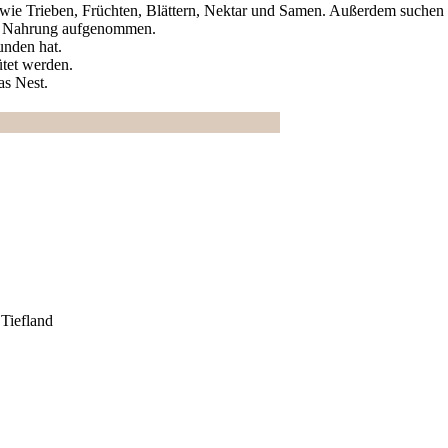
n, wie Trieben, Früchten, Blättern, Nektar und Samen. Außerdem suche
ls Nahrung aufgenommen.
unden hat.
ütet werden.
as Nest.
Tiefland