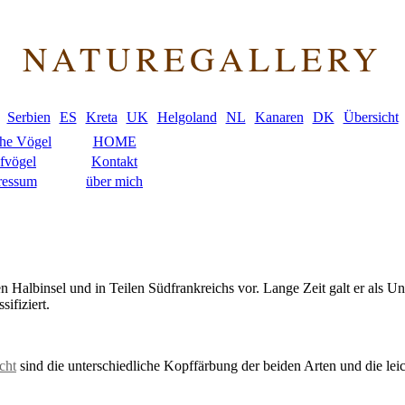
NATUREGALLERY
Serbien
ES
Kreta
UK
Helgoland
NL
Kanaren
DK
Übersicht
che Vögel
HOME
fvögel
Kontakt
ressum
über mich
 Halbinsel und in Teilen Südfrankreichs vor. Lange Zeit galt er als Unt
ifiziert.
cht
sind die unterschiedliche Kopffärbung der beiden Arten und die leic