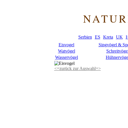
NATUR
Serbien
ES
Kreta
UK
H
Eisvogel
Singvögel & Sp
Watvögel
Schreitvöge
Wasservögel
Hühnervöge
<=
zurück zur Auswahl
=>