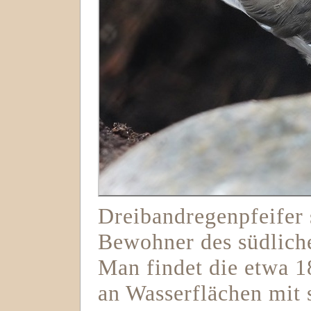
Dreibandregenpfeifer 
Bewohner des südlich
Man findet die etwa 
an Wasserflächen mit 