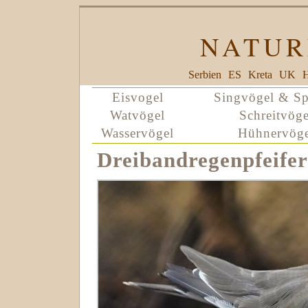
NATUR
Serbien
ES
Kreta
UK
H
Eisvogel
Singvögel & Sp
Watvögel
Schreitvöge
Wasservögel
Hühnervöge
Dreibandregenpfeifer