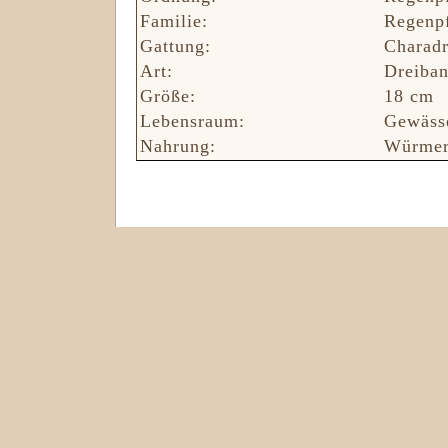
Familie:
Regenpf
Gattung:
Charadr
Art:
Dreiban
Größe:
18 cm
Lebensraum:
Gewässe
Nahrung:
Würmer,